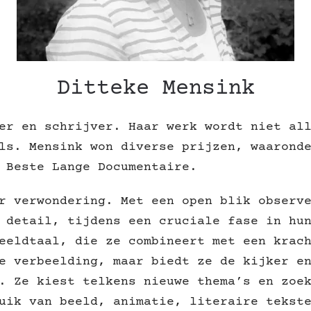
Ditteke Mensink
er en schrijver. Haar werk wordt niet al
ls. Mensink won diverse prijzen, waarond
 Beste Lange Documentaire.
r verwondering. Met een open blik observ
 detail, tijdens een cruciale fase in hu
eeldtaal, die ze combineert met een krac
e verbeelding, maar biedt ze de kijker e
. Ze kiest telkens nieuwe thema’s en zoe
uik van beeld, animatie, literaire tekst