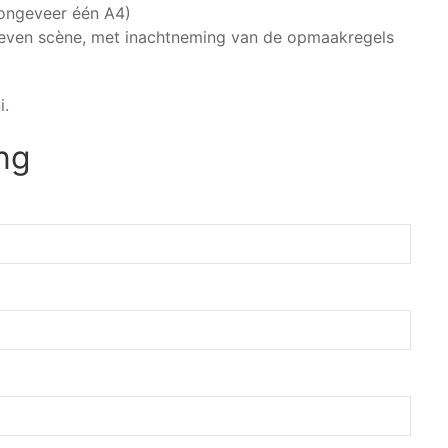
(ongeveer één A4)
reven scène, met inachtneming van de opmaakregels
i.
ing