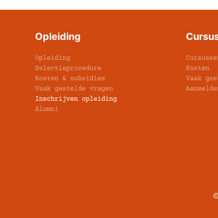
Opleiding
Cursu
Opleiding
Cursusse
Selectieprocedure
Kosten
Kosten & subsidies
Vaak ges
Vaak gestelde vragen
Aanmelde
Inschrijven opleiding
Alumni
©