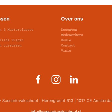
ssen
Over ons
n & Masterclasses
Docenten
Medewerkers
telde vragen
Route
n cursussen
Contact
Visie
 Scenariovakschool | Herengracht 613 | 1017 CE Amsterd
info@scenariovakschool.nl