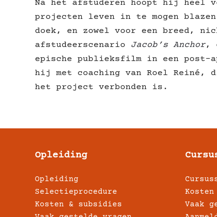
Na het afstuderen hoopt hij heel v
projecten leven in te mogen blazen
doek, en zowel voor een breed, nic
afstudeerscenario
Jacob’s Anchor
, 
epische publieksfilm in een post-a
hij met coaching van Roel Reiné, d
het project verbonden is.
Opleiding
Cursu
Opleiding
Cursus
Selectieprocedure
Kosten
Kosten & subsidies
Vaak g
Vaak gestelde vragen
Aanmel