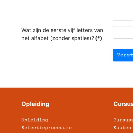
Wat zijn de eerste vijf letters van
het alfabet (zonder spaties)?
(*)
Vers
Opleiding
Cursu
Opleiding
Cursus
Selectieprocedure
Kosten